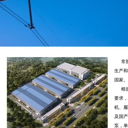
常熟
生产和
国家。
根据
要求，
机、履
及国产
泵，单